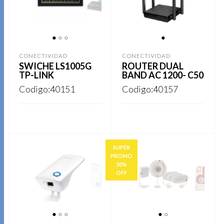
1
2
3
1
CONECTIVIDAD
CONECTIVIDAD
SWICHE LS1005G
ROUTER DUAL
TP-LINK
BAND AC 1200- C50
Codigo:40151
Codigo:40157
REGISTRARSE
REGISTRARSE
SUPER
PROMO
50%
OFF
1
2
3
1
2