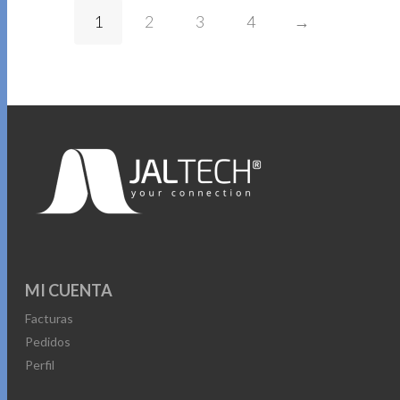
1
2
3
4
→
MI CUENTA
Facturas
Pedidos
Perfil