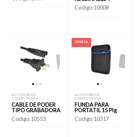
en
Codigo:10008
página
la
de
página
Este
producto
REGISTRARSE
de
producto
Este
REGISTRARSE
producto
tiene
producto
múltiples
tiene
variantes.
múltiples
Las
variantes.
opciones
Las
se
opciones
1
2
3
1
2
pueden
se
ACCESORIOS
ACCESORIOS
COMPUTADOR
COMPUTADOR
elegir
pueden
CABLE DE PODER
FUNDA PARA
en
elegir
TIPO GRABADORA
PORTATIL 15 Plg
la
en
Codigo:10553
Codigo:10317
página
la
de
página