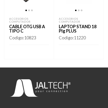
opciones
se
1
2
3
1
2
3
pueden
ACCESORIOS
ACCESORIOS
COMPUTADOR
COMPUTADOR
elegir
CABLE OTG USB A
LAPTOP STAND 18
TIPO C
Plg PLUS
en
Codigo:10823
Codigo:11220
la
página
de
REGISTRARSE
REGISTRARSE
producto