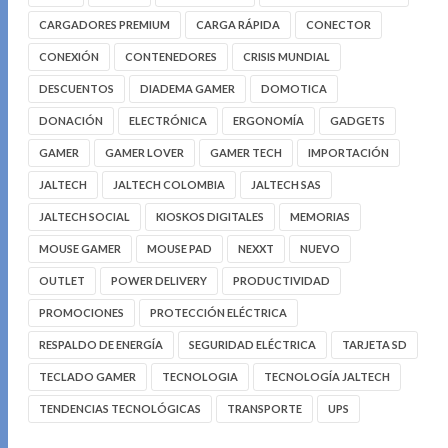
CARGADORES PREMIUM
CARGA RÁPIDA
CONECTOR
CONEXIÓN
CONTENEDORES
CRISIS MUNDIAL
DESCUENTOS
DIADEMA GAMER
DOMOTICA
DONACIÓN
ELECTRÓNICA
ERGONOMÍA
GADGETS
GAMER
GAMER LOVER
GAMER TECH
IMPORTACIÓN
JALTECH
JALTECH COLOMBIA
JALTECH SAS
JALTECH SOCIAL
KIOSKOS DIGITALES
MEMORIAS
MOUSE GAMER
MOUSE PAD
NEXXT
NUEVO
OUTLET
POWER DELIVERY
PRODUCTIVIDAD
PROMOCIONES
PROTECCIÓN ELÉCTRICA
RESPALDO DE ENERGÍA
SEGURIDAD ELÉCTRICA
TARJETA SD
TECLADO GAMER
TECNOLOGIA
TECNOLOGÍA JALTECH
TENDENCIAS TECNOLÓGICAS
TRANSPORTE
UPS