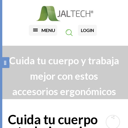
MENU
LOGIN
Cuida tu cuerpo y trabaja
mejor con estos
accesorios ergonómicos
Cuida tu cuerpo