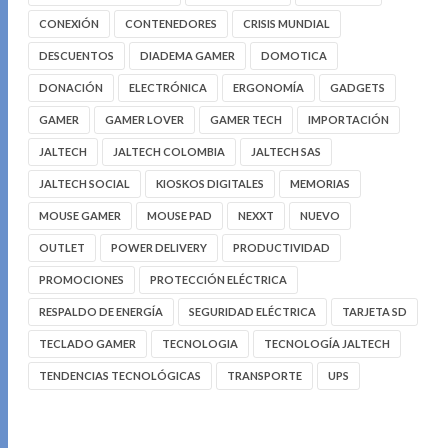
CONEXIÓN
CONTENEDORES
CRISIS MUNDIAL
DESCUENTOS
DIADEMA GAMER
DOMOTICA
DONACIÓN
ELECTRÓNICA
ERGONOMÍA
GADGETS
GAMER
GAMER LOVER
GAMER TECH
IMPORTACIÓN
JALTECH
JALTECH COLOMBIA
JALTECH SAS
JALTECH SOCIAL
KIOSKOS DIGITALES
MEMORIAS
MOUSE GAMER
MOUSE PAD
NEXXT
NUEVO
OUTLET
POWER DELIVERY
PRODUCTIVIDAD
PROMOCIONES
PROTECCIÓN ELÉCTRICA
RESPALDO DE ENERGÍA
SEGURIDAD ELÉCTRICA
TARJETA SD
TECLADO GAMER
TECNOLOGIA
TECNOLOGÍA JALTECH
TENDENCIAS TECNOLÓGICAS
TRANSPORTE
UPS