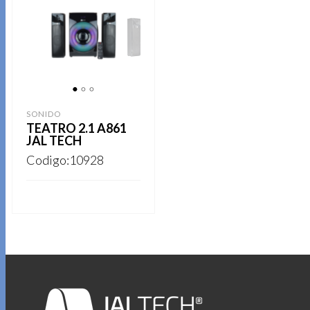
1
2
3
SONIDO
TEATRO 2.1 A861
JAL TECH
Codigo:10928
REGISTRARSE