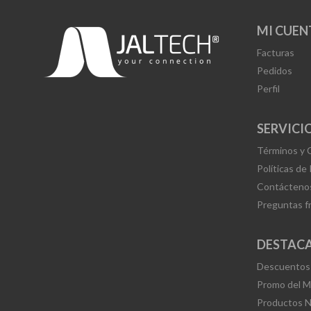
MI CUEN
Facturas
Pedidos
Perfil
SERVICIO
Términos y 
Políticas de
Contácteno
Preguntas f
DESTAC
Descuentos
Promo del 
Productos 