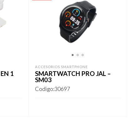
1
2
3
ACCESORIOS SMARTPHONE
EN 1
SMARTWATCH PRO JAL –
SM03
Codigo:30697
REGISTRARSE