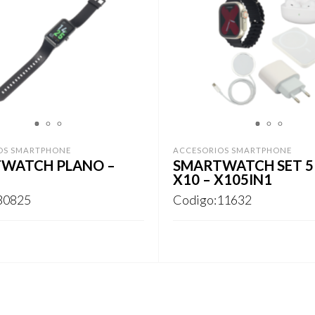
1
2
3
1
2
3
OS SMARTPHONE
ACCESORIOS SMARTPHONE
WATCH PLANO –
SMARTWATCH SET 5 
X10 – X105IN1
30825
Codigo:11632
ARSE
REGISTRARSE