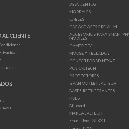
DESCUENTOS
MORRALES
CABLES
CARGADORES PREMIUM
ACCESORIOS PARA SMARTPH
 AL CLIENTE
MOVILES
Condiciones
GAMER TECH
 Privacidad
MOUSE Y TECLADOS
s
CONECTIVIDAD NEXXT
recuentes
POS JALTECH
PROTECTORES
ADOS
GRAN OUTLET JALTECH
BASES REFRIGERANTES
HUBS
Mes
Billboard
Nuevos
MARCA JALTECH
Smart Home NEXXT
L
Sonido PRO