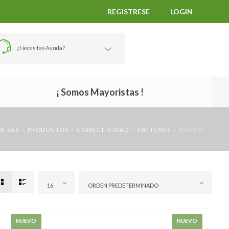
REGISTRESE
LOGIN
¿Necesitas Ayuda?
¡ Somos Mayoristas !
H SAS
>
PRODUCTOS
>
CONECTIVIDAD
>
SWITCHES
>
NUEVO
16
ORDEN PREDETERMINADO