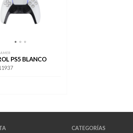
1
2
3
GAMER
OL PS5 BLANCO
11937
ARSE
TA
CATEGORÍAS