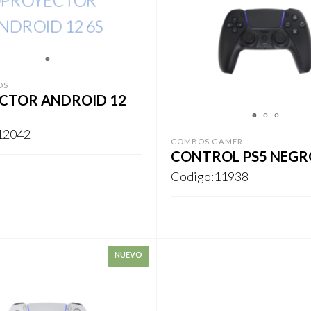
1
OS
CTOR ANDROID 12
1
2
3
12042
COMBOS GAMER
CONTROL PS5 NEGR
Codigo:11938
ARSE
REGISTRARSE