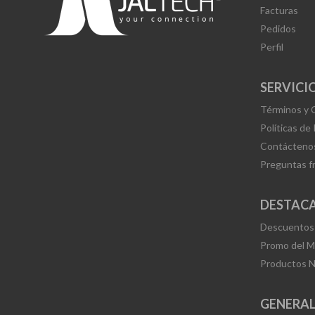
Facturas
Pedidos
Perfil
SERVICIO
Términos y 
Políticas de
Contácteno
Preguntas f
DESTAC
Descuentos
Promo del 
Productos 
GENERA