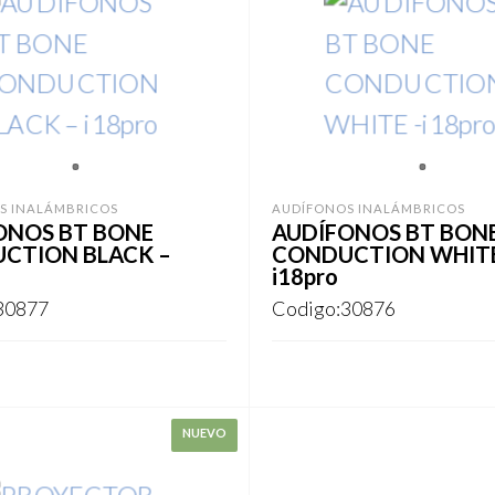
1
1
S INALÁMBRICOS
AUDÍFONOS INALÁMBRICOS
ONOS BT BONE
AUDÍFONOS BT BON
CTION BLACK –
CONDUCTION WHITE
i18pro
30877
Codigo:30876
ARSE
REGISTRARSE