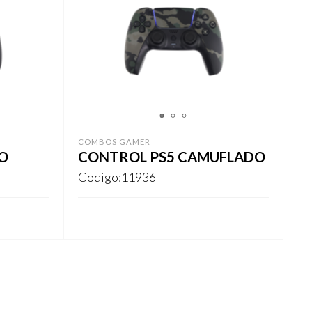
1
2
3
COMBOS GAMER
O
CONTROL PS5 CAMUFLADO
Codigo:11936
REGISTRARSE