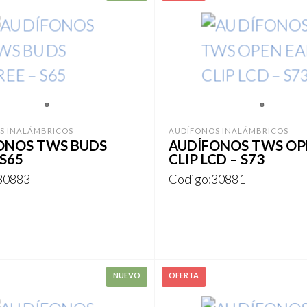
1
1
S INALÁMBRICOS
AUDÍFONOS INALÁMBRICOS
ONOS TWS BUDS
AUDÍFONOS TWS OP
 S65
CLIP LCD – S73
30883
Codigo:30881
ARSE
REGISTRARSE