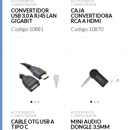
ACCESORIOS
ACCESORIOS
COMPUTADOR
COMPUTADOR
CONVERTIDOR
CAJA
USB 3.0 A RJ45 LAN
CONVERTIDORA
GIGABIT
RCA A HDMI
Codigo:10881
Codigo:10870
REGISTRARSE
REGISTRARSE
1
2
3
1
2
3
ACCESORIOS
ACCESORIOS
COMPUTADOR
COMPUTADOR
CABLE OTG USB A
MINI AUDIO
TIPO C
DONGLE 3.5MM