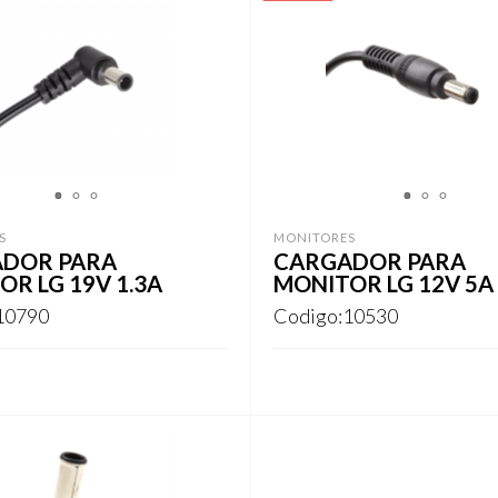
1
2
3
1
2
3
S
MONITORES
DOR PARA
CARGADOR PARA
R LG 19V 1.3A
MONITOR LG 12V 5A
10790
Codigo:10530
ARSE
REGISTRARSE