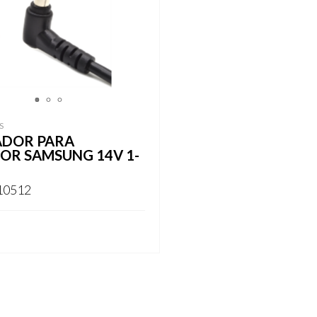
1
2
3
S
DOR PARA
OR SAMSUNG 14V 1-
10512
ARSE