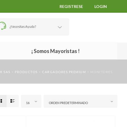
REGISTRESE
LOGIN
¿Necesitas Ayuda?
¡ Somos Mayoristas !
H SAS
>
PRODUCTOS
>
CARGADORES PREMIUM
>
MONITORES
16
ORDEN PREDETERMINADO