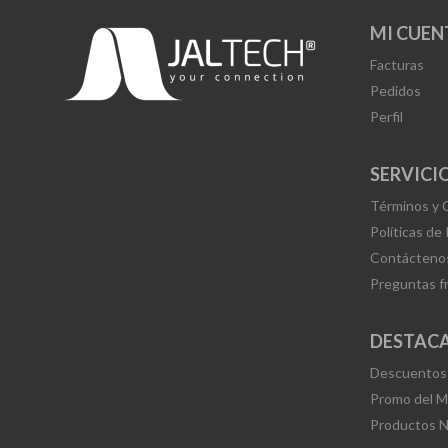
MI CUEN
Facturas
Pedidos
Perfil
SERVICIO
Términos y 
Políticas de
Contácteno
Preguntas f
DESTAC
Descuentos
Promo del 
Productos 