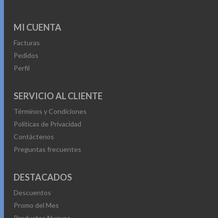
elegir
en
MI CUENTA
la
Facturas
página
Pedidos
de
Perfil
producto
SERVICIO AL CLIENTE
Términos y Condiciones
Políticas de Privacidad
Contáctenos
Preguntas frecuentes
DESTACADOS
Descuentos
Promo del Mes
Productos Nuevos