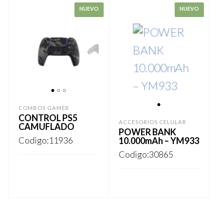
1
2
3
COMBOS GAMER
1
CONTROL PS5
ACCESORIOS CELULAR
CAMUFLADO
POWER BANK
Codigo:11936
10.000mAh – YM933
Codigo:30865
REGISTRARSE
REGISTRARSE