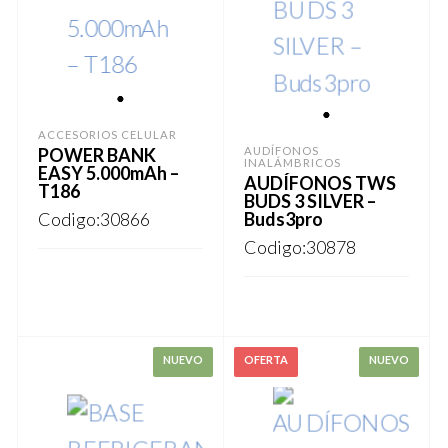
1
1
ACCESORIOS CELULAR
POWER BANK
AUDÍFONOS
INALÁMBRICOS
EASY 5.000mAh –
AUDÍFONOS TWS
T186
BUDS 3 SILVER –
Codigo:30866
Buds3pro
Codigo:30878
REGISTRARSE
REGISTRARSE