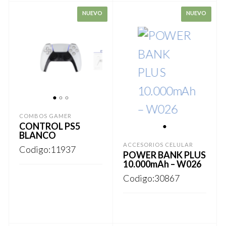
1
2
3
COMBOS GAMER
CONTROL PS5
1
BLANCO
ACCESORIOS CELULAR
Codigo:11937
POWER BANK PLUS
10.000mAh – W026
Codigo:30867
REGISTRARSE
REGISTRARSE