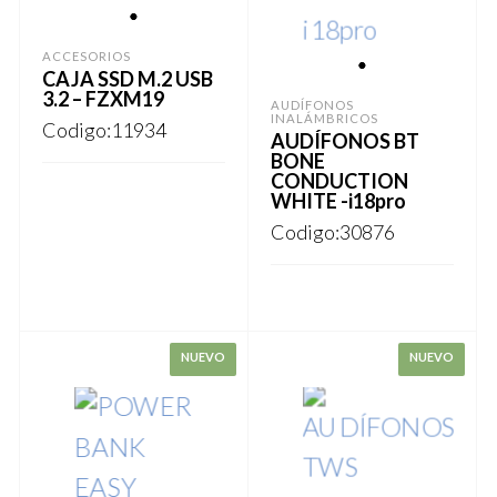
1
ACCESORIOS
CAJA SSD M.2 USB
1
3.2 – FZXM19
AUDÍFONOS
INALÁMBRICOS
Codigo:11934
AUDÍFONOS BT
BONE
CONDUCTION
WHITE -i18pro
REGISTRARSE
Codigo:30876
REGISTRARSE