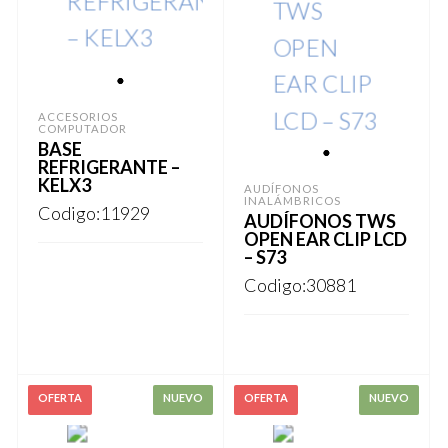
1
ACCESORIOS
COMPUTADOR
BASE
1
REFRIGERANTE –
KELX3
AUDÍFONOS
INALÁMBRICOS
Codigo:11929
AUDÍFONOS TWS
OPEN EAR CLIP LCD
– S73
Codigo:30881
REGISTRARSE
REGISTRARSE