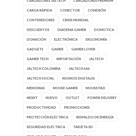
CARGADORES JALTECH
CARGADORES PREMIUM
CARGA RÁPIDA
CONECTOR
CONEXIÓN
CONTENEDORES
CRISIS MUNDIAL
DESCUENTOS
DIADEMA GAMER
DOMOTICA
DONACIÓN
ELECTRÓNICA
ERGONOMÍA
GADGETS
GAMER
GAMER LOVER
GAMER TECH
IMPORTACIÓN
JALTECH
JALTECH COLOMBIA
JALTECH SAS
JALTECH SOCIAL
KIOSKOS DIGITALES
MEMORIAS
MOUSE GAMER
MOUSE PAD
NEXXT
NUEVO
OUTLET
POWER DELIVERY
PRODUCTIVIDAD
PROMOCIONES
PROTECCIÓN ELÉCTRICA
RESPALDO DE ENERGÍA
SEGURIDAD ELÉCTRICA
TARJETA SD