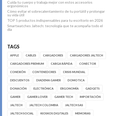
Cuida tu cuerpo y trabaja mejor con estos accesorios
ergonómicos
Cómo evitar el sobrecalentamiento de tu portátil y prolongar
su vida útil
TOP 5 productos indispensables para tu escritorio en 2026
Smartwatches Jaltech: tecnología que te acompaña todo el
día
TAGS
APPLE
CABLES
CARGADORES
CARGADORES JALTECH
CARGADORES PREMIUM
CARGA RÁPIDA
CONECTOR
CONEXIÓN
CONTENEDORES
CRISIS MUNDIAL
DESCUENTOS
DIADEMA GAMER
DOMOTICA
DONACIÓN
ELECTRÓNICA
ERGONOMÍA
GADGETS
GAMER
GAMER LOVER
GAMER TECH
IMPORTACIÓN
JALTECH
JALTECH COLOMBIA
JALTECH SAS
JALTECH SOCIAL
KIOSKOS DIGITALES
MEMORIAS