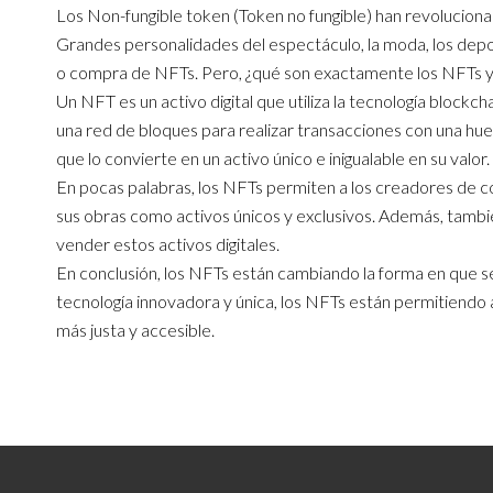
Los Non-fungible token (Token no fungible) han revoluciona
Grandes personalidades del espectáculo, la moda, los deport
o compra de NFTs. Pero, ¿qué son exactamente los NFTs y 
Un NFT es un activo digital que utiliza la tecnología blockcha
una red de bloques para realizar transacciones con una huell
que lo convierte en un activo único e inigualable en su valor.
En pocas palabras, los NFTs permiten a los creadores de c
sus obras como activos únicos y exclusivos. Además, tamb
vender estos activos digitales.
En conclusión, los NFTs están cambiando la forma en que se 
tecnología innovadora y única, los NFTs están permitiendo
más justa y accesible.