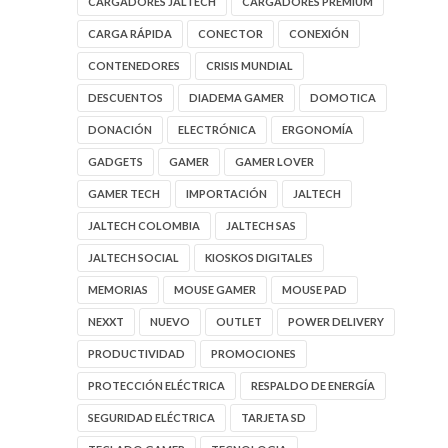
CARGADORES JALTECH
CARGADORES PREMIUM
CARGA RÁPIDA
CONECTOR
CONEXIÓN
CONTENEDORES
CRISIS MUNDIAL
DESCUENTOS
DIADEMA GAMER
DOMOTICA
DONACIÓN
ELECTRÓNICA
ERGONOMÍA
GADGETS
GAMER
GAMER LOVER
GAMER TECH
IMPORTACIÓN
JALTECH
JALTECH COLOMBIA
JALTECH SAS
JALTECH SOCIAL
KIOSKOS DIGITALES
MEMORIAS
MOUSE GAMER
MOUSE PAD
NEXXT
NUEVO
OUTLET
POWER DELIVERY
PRODUCTIVIDAD
PROMOCIONES
PROTECCIÓN ELÉCTRICA
RESPALDO DE ENERGÍA
SEGURIDAD ELÉCTRICA
TARJETA SD