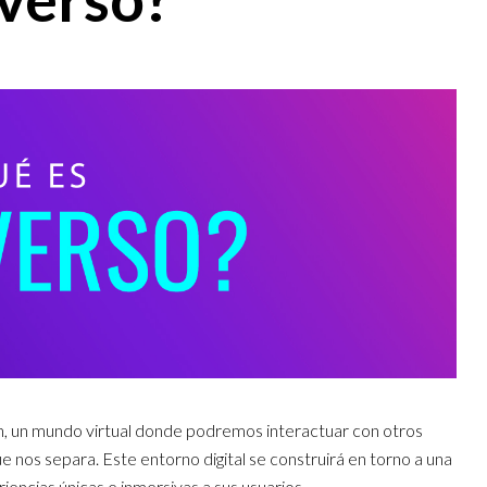
ón, un mundo virtual donde podremos interactuar con otros
ue nos separa. Este entorno digital se construirá en torno a una
encias únicas e inmersivas a sus usuarios.