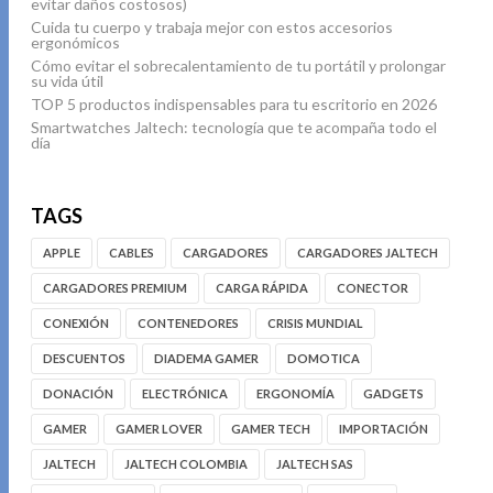
evitar daños costosos)
Cuida tu cuerpo y trabaja mejor con estos accesorios
ergonómicos
Cómo evitar el sobrecalentamiento de tu portátil y prolongar
su vida útil
TOP 5 productos indispensables para tu escritorio en 2026
Smartwatches Jaltech: tecnología que te acompaña todo el
día
TAGS
APPLE
CABLES
CARGADORES
CARGADORES JALTECH
CARGADORES PREMIUM
CARGA RÁPIDA
CONECTOR
CONEXIÓN
CONTENEDORES
CRISIS MUNDIAL
DESCUENTOS
DIADEMA GAMER
DOMOTICA
DONACIÓN
ELECTRÓNICA
ERGONOMÍA
GADGETS
GAMER
GAMER LOVER
GAMER TECH
IMPORTACIÓN
JALTECH
JALTECH COLOMBIA
JALTECH SAS