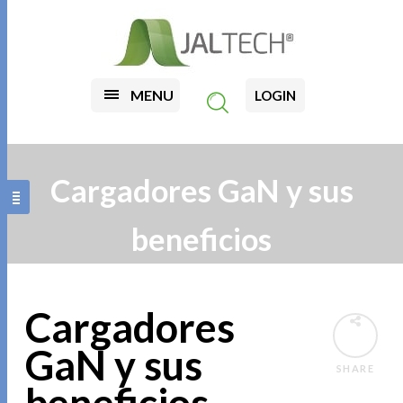
MENU
LOGIN
Cargadores GaN y sus
beneficios
Cargadores
GaN y sus
SHARE