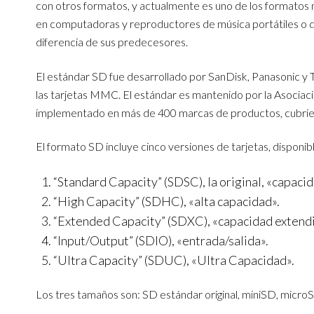
con otros formatos, y actualmente es uno de los formatos m
en computadoras y reproductores de música portátiles o d
diferencia de sus predecesores.
El estándar SD fue desarrollado por SanDisk, Panasonic y 
las tarjetas MMC. El estándar es mantenido por la Asociació
implementado en más de 400 marcas de productos, cubrie
El formato SD incluye cinco versiones de tarjetas, disponibl
“Standard Capacity” (SDSC), la original, «capaci
“High Capacity” (SDHC), «alta capacidad».
“Extended Capacity” (SDXC), «capacidad extendi
“Input/Output” (SDIO), «entrada/salida».
“Ultra Capacity” (SDUC), «Ultra Capacidad».
Los tres tamaños son: SD estándar original, miniSD, micro