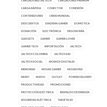
CARGADORES JALTECH
CARGADORES PREMIUM
CARGA RÁPIDA
CONECTOR
CONEXIÓN
CONTENEDORES
CRISIS MUNDIAL
DESCUENTOS
DIADEMA GAMER
DOMOTICA
DONACIÓN
ELECTRÓNICA
ERGONOMÍA
GADGETS
GAMER
GAMER LOVER
GAMER TECH
IMPORTACIÓN
JALTECH
JALTECH COLOMBIA
JALTECH SAS
JALTECH SOCIAL
KIOSKOS DIGITALES
MEMORIAS
MOUSE GAMER
MOUSE PAD
NEXXT
NUEVO
OUTLET
POWER DELIVERY
PRODUCTIVIDAD
PROMOCIONES
PROTECCIÓN ELÉCTRICA
RESPALDO DE ENERGÍA
SEGURIDAD ELÉCTRICA
TARJETA SD