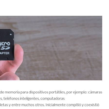
a de memoria para dispositivos portátiles, por ejemplo: cámaras
es, teléfonos inteligentes, computadoras
letas y entre muchos otros. Inicialmente compitió y coexistió