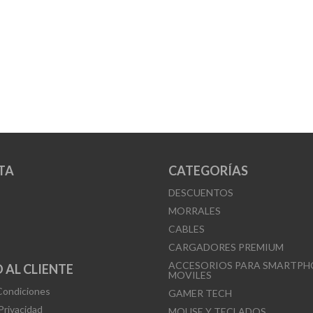
TA
CATEGORÍAS
DESCUENTOS
MORRALES
CABLES
CARGADORES PREMIUM
ACCESORIOS PARA SMARTPH
 AL CLIENTE
MOVILES
Condiciones
GAMER TECH
 Privacidad
MOUSE Y TECLADOS