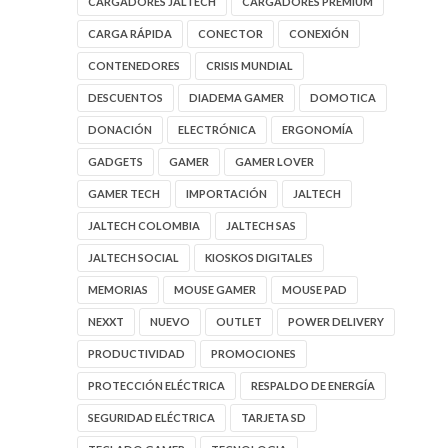
CARGADORES JALTECH
CARGADORES PREMIUM
CARGA RÁPIDA
CONECTOR
CONEXIÓN
CONTENEDORES
CRISIS MUNDIAL
DESCUENTOS
DIADEMA GAMER
DOMOTICA
DONACIÓN
ELECTRÓNICA
ERGONOMÍA
GADGETS
GAMER
GAMER LOVER
GAMER TECH
IMPORTACIÓN
JALTECH
JALTECH COLOMBIA
JALTECH SAS
JALTECH SOCIAL
KIOSKOS DIGITALES
MEMORIAS
MOUSE GAMER
MOUSE PAD
NEXXT
NUEVO
OUTLET
POWER DELIVERY
PRODUCTIVIDAD
PROMOCIONES
PROTECCIÓN ELÉCTRICA
RESPALDO DE ENERGÍA
SEGURIDAD ELÉCTRICA
TARJETA SD