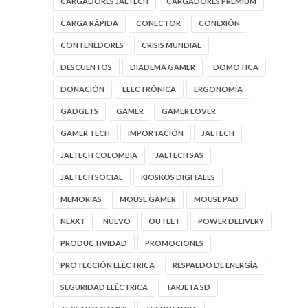
CARGADORES JALTECH
CARGADORES PREMIUM
CARGA RÁPIDA
CONECTOR
CONEXIÓN
CONTENEDORES
CRISIS MUNDIAL
DESCUENTOS
DIADEMA GAMER
DOMOTICA
DONACIÓN
ELECTRÓNICA
ERGONOMÍA
GADGETS
GAMER
GAMER LOVER
GAMER TECH
IMPORTACIÓN
JALTECH
JALTECH COLOMBIA
JALTECH SAS
JALTECH SOCIAL
KIOSKOS DIGITALES
MEMORIAS
MOUSE GAMER
MOUSE PAD
NEXXT
NUEVO
OUTLET
POWER DELIVERY
PRODUCTIVIDAD
PROMOCIONES
PROTECCIÓN ELÉCTRICA
RESPALDO DE ENERGÍA
SEGURIDAD ELÉCTRICA
TARJETA SD