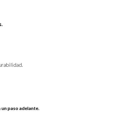
s.
urabilidad.
a un paso adelante.