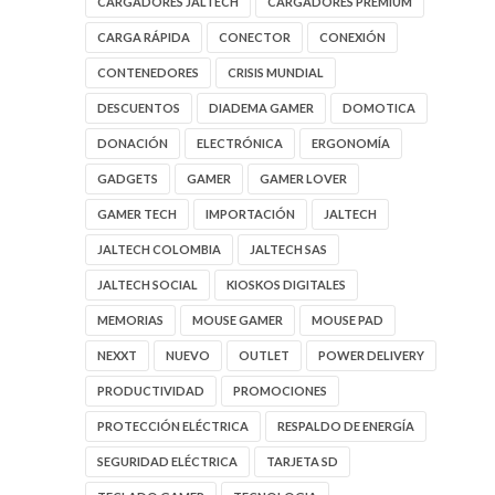
CARGADORES JALTECH
CARGADORES PREMIUM
CARGA RÁPIDA
CONECTOR
CONEXIÓN
CONTENEDORES
CRISIS MUNDIAL
DESCUENTOS
DIADEMA GAMER
DOMOTICA
DONACIÓN
ELECTRÓNICA
ERGONOMÍA
GADGETS
GAMER
GAMER LOVER
GAMER TECH
IMPORTACIÓN
JALTECH
JALTECH COLOMBIA
JALTECH SAS
JALTECH SOCIAL
KIOSKOS DIGITALES
MEMORIAS
MOUSE GAMER
MOUSE PAD
NEXXT
NUEVO
OUTLET
POWER DELIVERY
PRODUCTIVIDAD
PROMOCIONES
PROTECCIÓN ELÉCTRICA
RESPALDO DE ENERGÍA
SEGURIDAD ELÉCTRICA
TARJETA SD