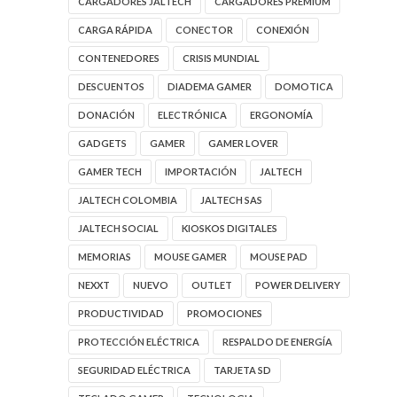
CARGADORES JALTECH
CARGADORES PREMIUM
CARGA RÁPIDA
CONECTOR
CONEXIÓN
CONTENEDORES
CRISIS MUNDIAL
DESCUENTOS
DIADEMA GAMER
DOMOTICA
DONACIÓN
ELECTRÓNICA
ERGONOMÍA
GADGETS
GAMER
GAMER LOVER
GAMER TECH
IMPORTACIÓN
JALTECH
JALTECH COLOMBIA
JALTECH SAS
JALTECH SOCIAL
KIOSKOS DIGITALES
MEMORIAS
MOUSE GAMER
MOUSE PAD
NEXXT
NUEVO
OUTLET
POWER DELIVERY
PRODUCTIVIDAD
PROMOCIONES
PROTECCIÓN ELÉCTRICA
RESPALDO DE ENERGÍA
SEGURIDAD ELÉCTRICA
TARJETA SD