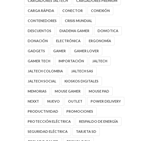
CARGADORES JALTECH
CARGADORES PREMIUM
CARGA RÁPIDA
CONECTOR
CONEXIÓN
CONTENEDORES
CRISIS MUNDIAL
DESCUENTOS
DIADEMA GAMER
DOMOTICA
DONACIÓN
ELECTRÓNICA
ERGONOMÍA
GADGETS
GAMER
GAMER LOVER
GAMER TECH
IMPORTACIÓN
JALTECH
JALTECH COLOMBIA
JALTECH SAS
JALTECH SOCIAL
KIOSKOS DIGITALES
MEMORIAS
MOUSE GAMER
MOUSE PAD
NEXXT
NUEVO
OUTLET
POWER DELIVERY
PRODUCTIVIDAD
PROMOCIONES
PROTECCIÓN ELÉCTRICA
RESPALDO DE ENERGÍA
SEGURIDAD ELÉCTRICA
TARJETA SD