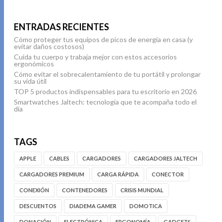
ENTRADAS RECIENTES
Cómo proteger tus equipos de picos de energía en casa (y
evitar daños costosos)
Cuida tu cuerpo y trabaja mejor con estos accesorios
ergonómicos
Cómo evitar el sobrecalentamiento de tu portátil y prolongar
su vida útil
TOP 5 productos indispensables para tu escritorio en 2026
Smartwatches Jaltech: tecnología que te acompaña todo el
día
TAGS
APPLE
CABLES
CARGADORES
CARGADORES JALTECH
CARGADORES PREMIUM
CARGA RÁPIDA
CONECTOR
CONEXIÓN
CONTENEDORES
CRISIS MUNDIAL
DESCUENTOS
DIADEMA GAMER
DOMOTICA
DONACIÓN
ELECTRÓNICA
ERGONOMÍA
GADGETS