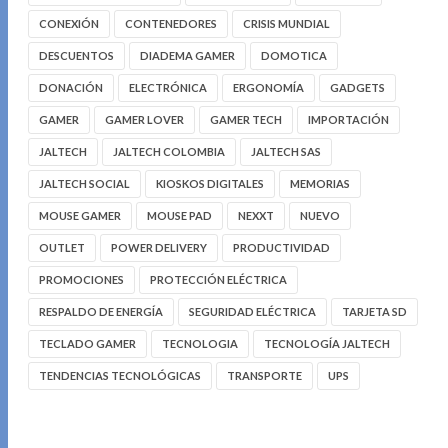
CONEXIÓN
CONTENEDORES
CRISIS MUNDIAL
DESCUENTOS
DIADEMA GAMER
DOMOTICA
DONACIÓN
ELECTRÓNICA
ERGONOMÍA
GADGETS
GAMER
GAMER LOVER
GAMER TECH
IMPORTACIÓN
JALTECH
JALTECH COLOMBIA
JALTECH SAS
JALTECH SOCIAL
KIOSKOS DIGITALES
MEMORIAS
MOUSE GAMER
MOUSE PAD
NEXXT
NUEVO
OUTLET
POWER DELIVERY
PRODUCTIVIDAD
PROMOCIONES
PROTECCIÓN ELÉCTRICA
RESPALDO DE ENERGÍA
SEGURIDAD ELÉCTRICA
TARJETA SD
TECLADO GAMER
TECNOLOGIA
TECNOLOGÍA JALTECH
TENDENCIAS TECNOLÓGICAS
TRANSPORTE
UPS