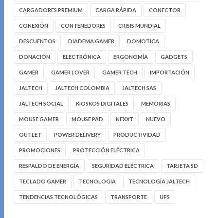
CARGADORES PREMIUM
CARGA RÁPIDA
CONECTOR
CONEXIÓN
CONTENEDORES
CRISIS MUNDIAL
DESCUENTOS
DIADEMA GAMER
DOMOTICA
DONACIÓN
ELECTRÓNICA
ERGONOMÍA
GADGETS
GAMER
GAMER LOVER
GAMER TECH
IMPORTACIÓN
JALTECH
JALTECH COLOMBIA
JALTECH SAS
JALTECH SOCIAL
KIOSKOS DIGITALES
MEMORIAS
MOUSE GAMER
MOUSE PAD
NEXXT
NUEVO
OUTLET
POWER DELIVERY
PRODUCTIVIDAD
PROMOCIONES
PROTECCIÓN ELÉCTRICA
RESPALDO DE ENERGÍA
SEGURIDAD ELÉCTRICA
TARJETA SD
TECLADO GAMER
TECNOLOGIA
TECNOLOGÍA JALTECH
TENDENCIAS TECNOLÓGICAS
TRANSPORTE
UPS