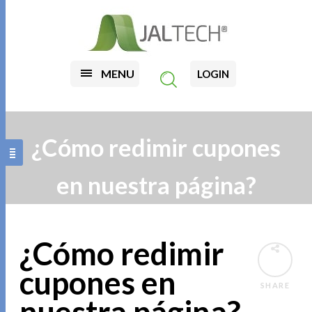
MENU
LOGIN
¿Cómo redimir cupones
en nuestra página?
¿Cómo redimir
cupones en
SHARE