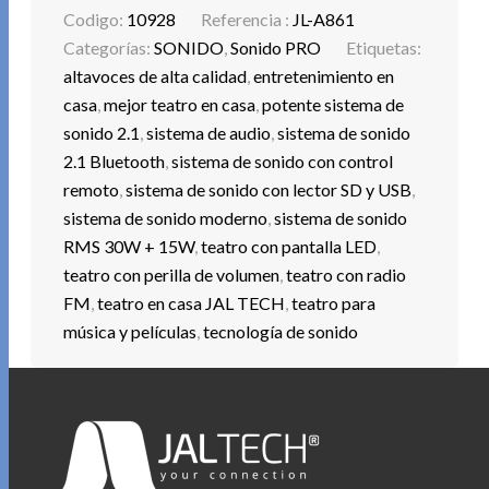
Codigo:
10928
Referencia :
JL-A861
Categorías:
SONIDO
,
Sonido PRO
Etiquetas:
altavoces de alta calidad
,
entretenimiento en
casa
,
mejor teatro en casa
,
potente sistema de
sonido 2.1
,
sistema de audio
,
sistema de sonido
2.1 Bluetooth
,
sistema de sonido con control
remoto
,
sistema de sonido con lector SD y USB
,
sistema de sonido moderno
,
sistema de sonido
RMS 30W + 15W
,
teatro con pantalla LED
,
teatro con perilla de volumen
,
teatro con radio
FM
,
teatro en casa JAL TECH
,
teatro para
música y películas
,
tecnología de sonido