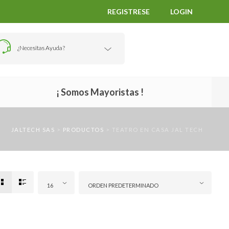
REGISTRESE
LOGIN
¿Necesitas Ayuda?
¡ Somos Mayoristas !
JALTECH SAS
>
PRODUCTOS
>
TEATRO EN CASA JAL TECH
16
ORDEN PREDETERMINADO