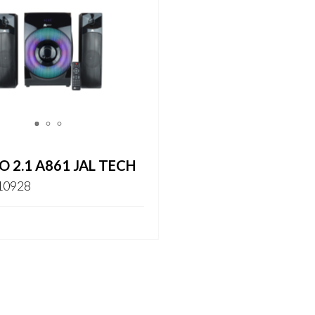
1
2
3
 2.1 A861 JAL TECH
10928
ARSE