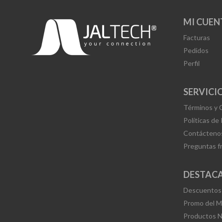
MI CUEN
Facturas
Pedidos
Perfil
SERVICIO
Términos y 
Políticas de
Contácteno
Preguntas f
DESTAC
Descuentos
Promo del 
Productos 