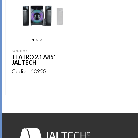
1
2
3
SONIDO
TEATRO 2.1 A861
JAL TECH
Codigo:10928
REGISTRARSE