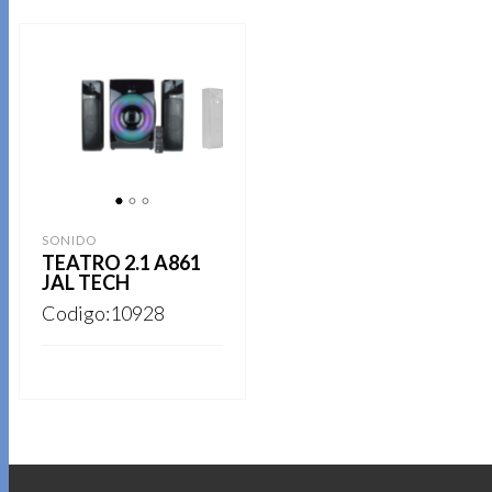
1
2
3
SONIDO
TEATRO 2.1 A861
JAL TECH
Codigo:10928
REGISTRARSE