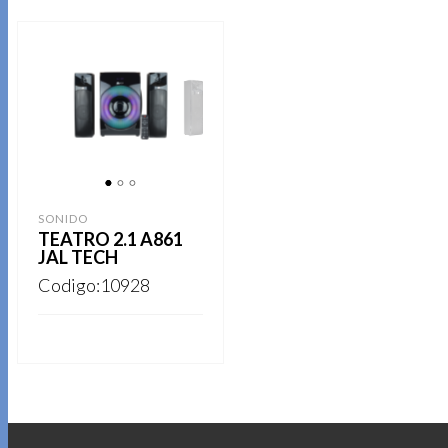
1
2
3
SONIDO
TEATRO 2.1 A861
JAL TECH
Codigo:10928
REGISTRARSE