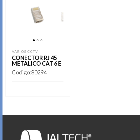
1
2
3
VARIOS CCTV
CONECTOR RJ 45
METALICO CAT 6 E
Codigo:80294
REGISTRARSE