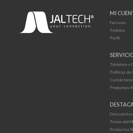
MI CUEN
Facturas
Pedidos
Perfil
SERVICIO
Términos y 
Políticas de
Contácteno
Preguntas f
DESTAC
Descuentos
Promo del 
Productos 