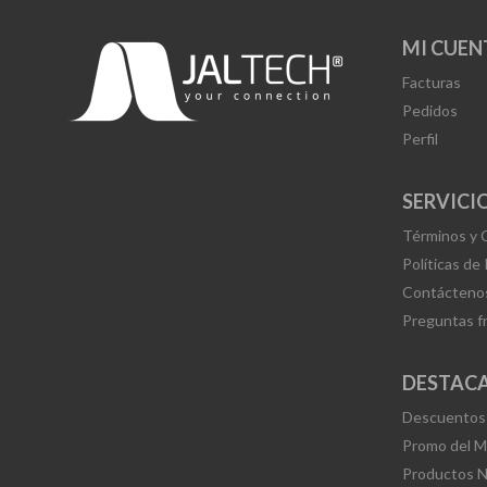
MI CUEN
Facturas
Pedidos
Perfil
SERVICIO
Términos y 
Políticas de
Contácteno
Preguntas f
DESTAC
Descuentos
Promo del 
Productos 