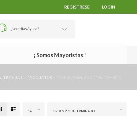
REGISTRESE
LOGIN
¿Necesitas Ayuda?
¡ Somos Mayoristas !
ALTECH SAS
>
PRODUCTOS
>
TV BOX CON CONTROL REMOTO
16
ORDEN PREDETERMINADO