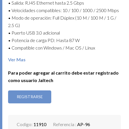
• Salida: RJ45 Ethernet hasta 2.5 Gbps
• Velocidades compatibles: 10 / 100 / 1000 / 2500 Mbps
• Modo de operación: Full Dúplex (10 M / 100 M / 1 G /
2.5 G)
• Puerto USB 3.0 adicional
• Potencia de carga PD: Hasta 87 W
• Compatible con Windows / Mac OS / Linux
Ver Mas
Una solución práctica para trabajo remoto, gaming o
transferencias exigentes, combinando red de alta
Para poder agregar al carrito debe estar registrado
velocidad y carga eficiente en un solo dispositivo.
como usuario Jaltech
REGISTRARSE
Codigo:
11910
Referencia :
AP-96