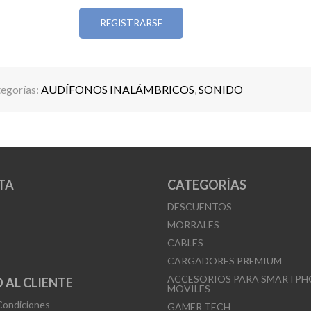
Perfectos para el día a día, con estilo y total liber
REGISTRARSE
movimiento.
egorías:
AUDÍFONOS INALÁMBRICOS
,
SONIDO
TA
CATEGORÍAS
DESCUENTOS
MORRALES
CABLES
CARGADORES PREMIUM
ACCESORIOS PARA SMARTPH
 AL CLIENTE
MOVILES
Condiciones
GAMER TECH