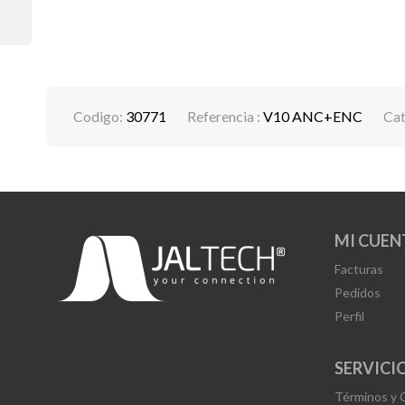
Codigo:
30771
Referencia :
V10 ANC+ENC
Cat
MI CUEN
Facturas
Pedidos
Perfil
SERVICIO
Términos y 