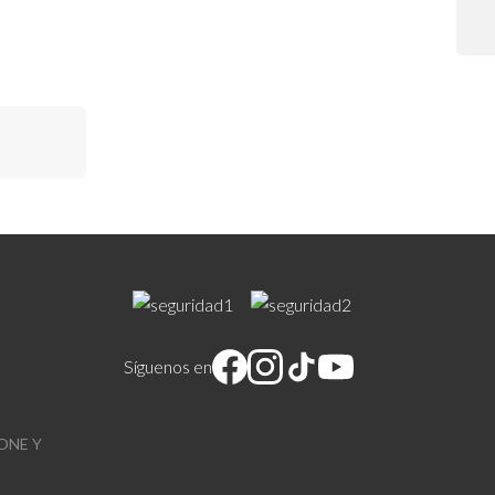
tad de
Síguenos en
ONE Y