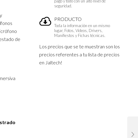
pago y todo con un alto nivel de
seguridad.
 y
PRODUCTO
ífonos
Toda la información en un mismo
icrófono
lugar, Fotos, Vídeos, Drivers,
Manifiestos y Fichas técnicas.
 estado de
Los precios que se te muestran son los
precios referentes a tu lista de precios
en Jaltech!
nmersiva
istrado