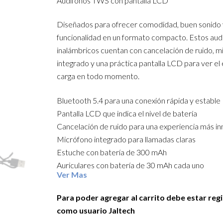
Audífonos TWS con pantalla LCD
Diseñados para ofrecer comodidad, buen sonido
funcionalidad en un formato compacto. Estos aud
inalámbricos cuentan con cancelación de ruido, m
integrado y una práctica pantalla LCD para ver el
carga en todo momento.
Bluetooth 5.4 para una conexión rápida y estable
Pantalla LCD que indica el nivel de batería
Cancelación de ruido para una experiencia más i
Micrófono integrado para llamadas claras
Estuche con batería de 300 mAh
Auriculares con batería de 30 mAh cada uno
Ver Mas
Tiempo de reproducción de 5 a 6 horas
Alcance Bluetooth de hasta 15 metros
Para poder agregar al carrito debe estar reg
Color: negro
como usuario Jaltech