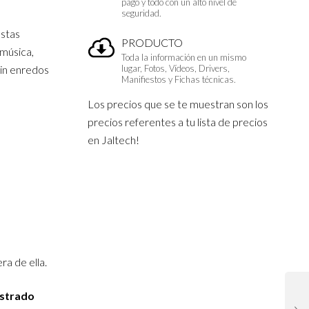
pago y todo con un alto nivel de
seguridad.
Estas
PRODUCTO
 música,
Toda la información en un mismo
sin enredos
lugar, Fotos, Vídeos, Drivers,
Manifiestos y Fichas técnicas.
Los precios que se te muestran son los
precios referentes a tu lista de precios
en Jaltech!
ra de ella.
istrado