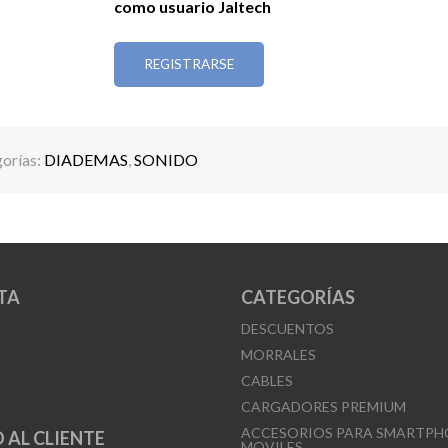
como usuario Jaltech
REGISTRARSE
orías:
DIADEMAS
,
SONIDO
TA
CATEGORÍAS
DESCUENTOS
MORRALES
CABLES
CARGADORES PREMIUM
ACCESORIOS PARA SMARTPH
 AL CLIENTE
MOVILES