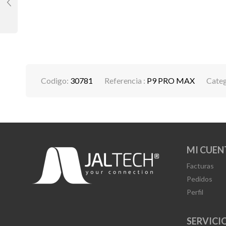
Codigo:
30781
Referencia :
P9 PRO MAX
Categ
MI CUEN
Facturas
Pedidos
Perfil
SERVICIO