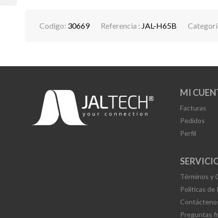
Codigo:
30669
Referencia :
JAL-H65B
Categorí
MI CUEN
Facturas
Pedidos
Perfil
SERVICIO
Términos y 
Políticas de
Contácteno
Preguntas f