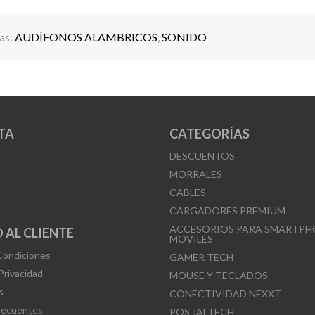
as:
AUDÍFONOS ALAMBRICOS
,
SONIDO
TA
CATEGORÍAS
DESCUENTOS
MORRALES
CABLES
CARGADORES PREMIUM
ACCESORIOS PARA SMARTPH
 AL CLIENTE
MOVILES
Condiciones
GAMER TECH
 Privacidad
MOUSE Y TECLADOS
s
CONECTIVIDAD NEXXT
recuentes
POS JALTECH