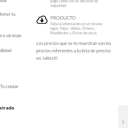
ular
pago y todo con un alto nivel de
seguridad.
 tener tu
PRODUCTO
Toda la información en un mismo
lugar, Fotos, Vídeos, Drivers,
Manifiestos y Fichas técnicas.
 o sin imán
Los precios que se te muestran son los
bilidad
precios referentes a tu lista de precios
en Jaltech!
 Tu celular
istrado