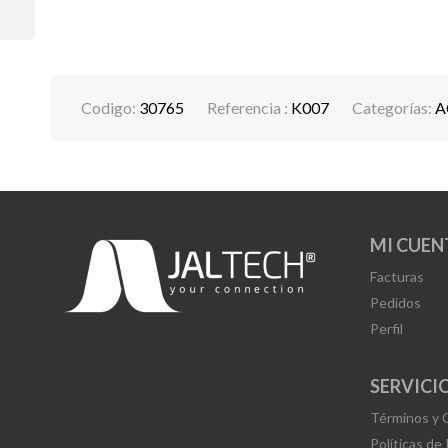
Codigo:
30765
Referencia :
K007
Categorías:
A
MI CUEN
Facturas
Pedidos
Perfil
SERVICIO
Términos y 
Políticas de