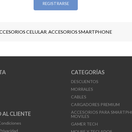
REGISTRARSE
CCESORIOS CELULAR
,
ACCESORIOS SMARTPHONE
TA
CATEGORÍAS
DESCUENTOS
MORRALES
CABLES
CARGADORES PREMIUM
ACCESORIOS PARA SMARTPH
 AL CLIENTE
MOVILES
Condiciones
GAMER TECH
 Privacidad
MOUSE Y TECLADOS