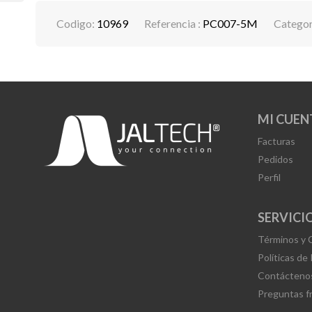
Codigo:
10969
Referencia :
PC007-5M
Categor
MI CUEN
Facturas
Pedidos
Perfil
SERVICIO
Términos y 
Políticas de
Contácteno
Preguntas f