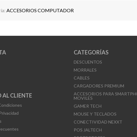
ía:
ACCESORIOS COMPUTADOR
TA
CATEGORÍAS
DESCUENTOS
MORRALES
CABLES
CARGADORES PREMIUM
ACCESORIOS PARA SMARTPH
 AL CLIENTE
MOVILES
Condiciones
GAMER TECH
 Privacidad
MOUSE Y TECLADOS
s
CONECTIVIDAD NEXXT
recuentes
POS JALTECH