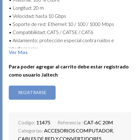
• Longitud: 20 m
• Velocidad: hasta 10 Gbps
• Soporte de red: Ethernet 10 / 100 / 1000 Mbps
• Compatibilidad: CAT5 / CAT5E / CAT6
• Aislamiento: protección especial contra ruidos e
interferencias
Ver Mas
• Uso recomendado: redes domésticas, switches,
módems, routers, Powerline, NAS e impresoras de red
Para poder agregar al carrito debe estar registrado
• Compatibilidad de dispositivos: PC, portátiles, consolas
como usuario Jaltech
de videojuegos, cámaras y otros equipos con conexión a
internet
REGISTRARSE
• Color: blanco
Una opción confiable para mejorar la velocidad y
estabilidad de tu red, perfecta para streaming, juegos en
Codigo:
11475
Referencia :
CAT-6C 20M
línea y trabajo continuo sin interrupciones.
Categorías:
ACCESORIOS COMPUTADOR
,
CABLES DE RED Y CONVERTIDORES