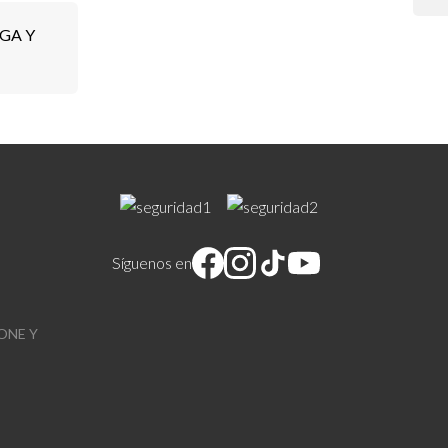
GA Y
Síguenos en
ONE Y