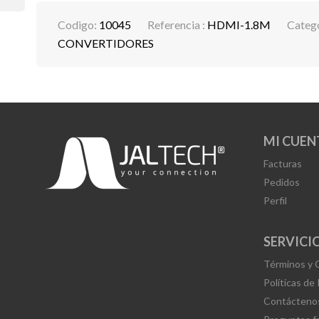
Codigo:
10045
Referencia :
HDMI-1.8M
Catego
CONVERTIDORES
MI CUEN
Facturas
Pedidos
Perfil
SERVICIO
Términos y 
Políticas de
Contácteno