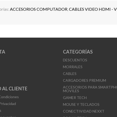
rías:
ACCESORIOS COMPUTADOR
,
CABLES VIDEO HDMI - V
TA
CATEGORÍAS
DESCUENTOS
MORRALES
CABLES
CARGADORES PREMIUM
ACCESORIOS PARA SMARTPH
 AL CLIENTE
MOVILES
Condiciones
GAMER TECH
 Privacidad
MOUSE Y TECLADOS
s
CONECTIVIDAD NEXXT