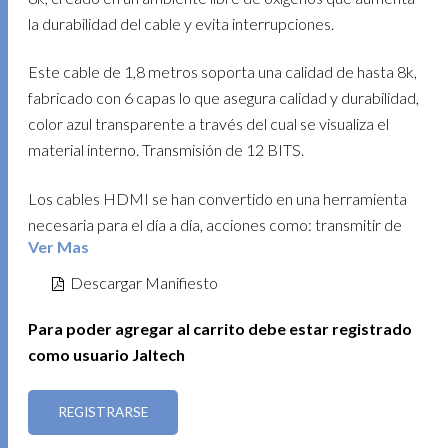
la durabilidad del cable y evita interrupciones.
Este cable de 1,8 metros soporta una calidad de hasta 8k,
fabricado con 6 capas lo que asegura calidad y durabilidad,
color azul transparente a través del cual se visualiza el
material interno. Transmisión de 12 BITS.
Los cables HDMI se han convertido en una herramienta
necesaria para el día a día, acciones como: transmitir de
Ver Mas
un portátil o computador a un televisor o videobeam,
conexiones de cámaras o computadores entre otros
Descargar Manifiesto
requieren ente tipo de cable para funcionar
correctamente. El cable HDMI desoxigenado HDMI
Para poder agregar al carrito debe estar registrado
Jaltech es indispensable en oficinas, centros educativos e
como usuario Jaltech
incluso en casa.
REGISTRARSE
Este cable de alta calidad es igualmente necesario para el