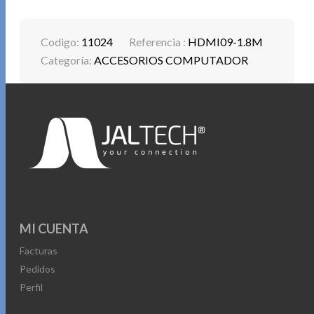
adecuado funcionamiento de diferentes artículos de
entretenimiento y qué mejor que hacerlo con la calidad y
respaldo de los productos JALTECH.
Codigo:
11024
Referencia :
HDMI09-1.8M
Categoría:
ACCESORIOS COMPUTADOR
CABLE HDMI 1.8 METROS
– Cable desoxigenado que evita el desgastate del cable.
-Trenzado de aluminio y magnesio de 96 hilos.
– OD A700
– Calidad 8k
– Cable azul transparente
– doble anillo 2,228
– conector emchapado en oro
– Tecnología plug and play (PnP)
MI CUENTA
– HDCP 2.2
Facturas
– Transmisión de 12 Bits
Pedidos
– RGB: 4:4:4
Perfil
– HDR
– 48 Gbps