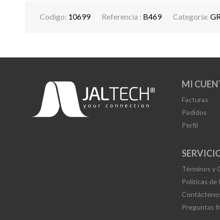
Codigo:
10699
Referencia :
B469
Categoría:
GR
MI CUEN
Facturas
Pedidos
Perfil
SERVICIO
Términos y 
Políticas de
Contácteno
Preguntas f