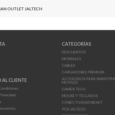
AN OUTLET JALTECH
TA
CATEGORÍAS
DESCUENTOS
MORRALES
CABLES
CARGADORES PREMIUM
ACCESORIOS PARA SMARTPH
 AL CLIENTE
MOVILES
Condiciones
GAMER TECH
 Privacidad
MOUSE Y TECLADOS
s
CONECTIVIDAD NEXXT
recuentes
POS JALTECH