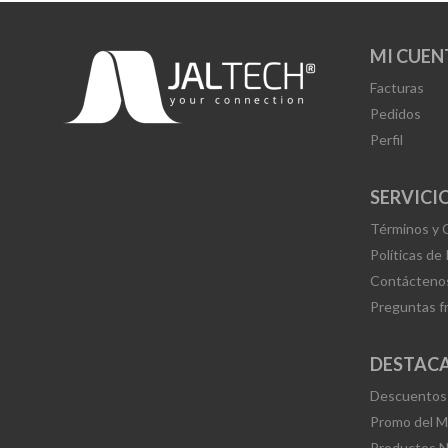
MI CUEN
Facturas
Pedidos
Perfil
SERVICIO
Términos y 
Políticas de
Contácteno
Preguntas f
DESTAC
Descuentos
Promo del 
Productos 