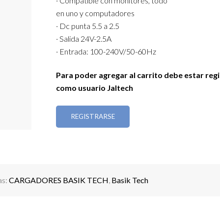
· Compatible con monitores, todo
en uno y computadores
· Dc punta 5.5 a 2.5
· Salida 24V-2.5A
· Entrada: 100-240V/50-60Hz
Para poder agregar al carrito debe estar reg
como usuario Jaltech
REGISTRARSE
as:
CARGADORES BASIK TECH
,
Basik Tech