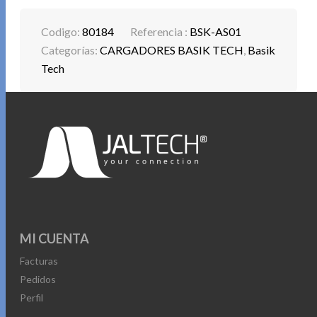
Codigo:
80184
Referencia :
BSK-AS01
Categorías:
CARGADORES BASIK TECH
,
Basik
Tech
MI CUENTA
Facturas
Pedidos
Perfil