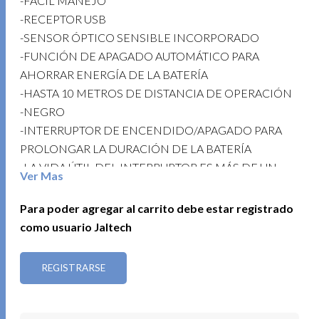
-FÁCIL MANEJO
-RECEPTOR USB
-SENSOR ÓPTICO SENSIBLE INCORPORADO
-FUNCIÓN DE APAGADO AUTOMÁTICO PARA
AHORRAR ENERGÍA DE LA BATERÍA
-HASTA 10 METROS DE DISTANCIA DE OPERACIÓN
-NEGRO
-INTERRUPTOR DE ENCENDIDO/APAGADO PARA
PROLONGAR LA DURACIÓN DE LA BATERÍA
-LA VIDA ÚTIL DEL INTERRUPTOR ES MÁS DE UN
Ver Mas
MILLÓN DE VECES
-BAJO CONSUMO DE ENERGÍA
Para poder agregar al carrito debe estar registrado
– 4 BOTONES
como usuario Jaltech
-1200DPI, PRECISO Y RÁPIDO, TRABAJA
LIBREMENTE
REGISTRARSE
-ESCALA DE DPI: 800-1200-1600 DPI
-EL RECEPTOR MINI NANO, ESTÁ EN LA RANURA
LATERAL DEL MOUSE