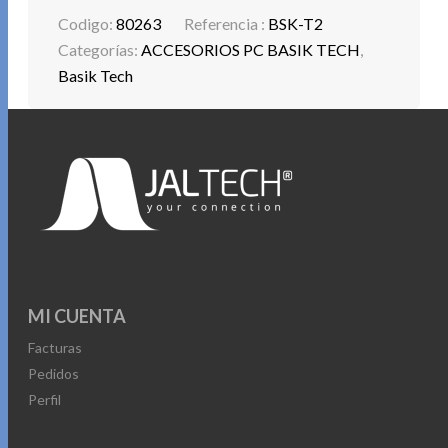
-COMPATIBLE CON WINDOWS 8/8.1/10/11 Y MAC
Codigo:
80263
Referencia :
BSK-T2
-1 PILA AA (NO INCLUIDA)
Categorías:
ACCESORIOS PC BASIK TECH
,
Basik Tech
MI CUENTA
Facturas
Pedidos
Perfil