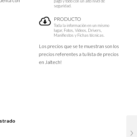
uenta con
pago y todo con un alto nivel de
seguridad.
PRODUCTO
Toda la información en un mismo
lugar, Fotos, Vídeos, Drivers,
Manifiestos y Fichas técnicas.
Los precios que se te muestran son los
precios referentes a tu lista de precios
en Jaltech!
istrado