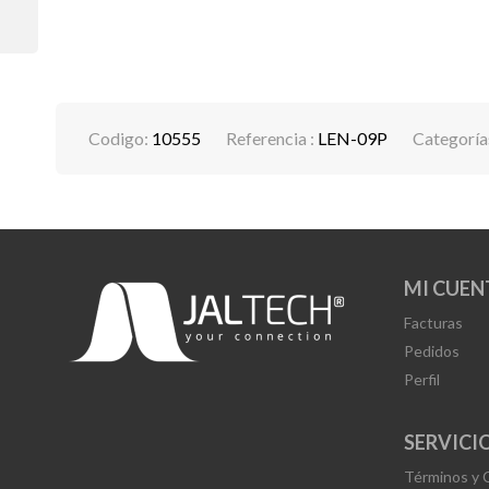
Codigo:
10555
Referencia :
LEN-09P
Categoría
MI CUEN
Facturas
Pedidos
Perfil
SERVICIO
Términos y 