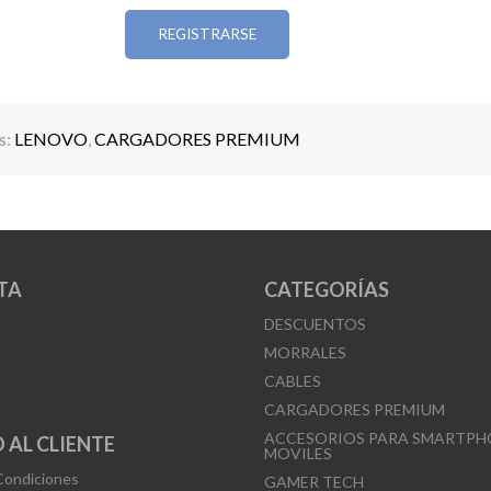
REGISTRARSE
s:
LENOVO
,
CARGADORES PREMIUM
TA
CATEGORÍAS
DESCUENTOS
MORRALES
CABLES
CARGADORES PREMIUM
ACCESORIOS PARA SMARTPH
 AL CLIENTE
MOVILES
Condiciones
GAMER TECH