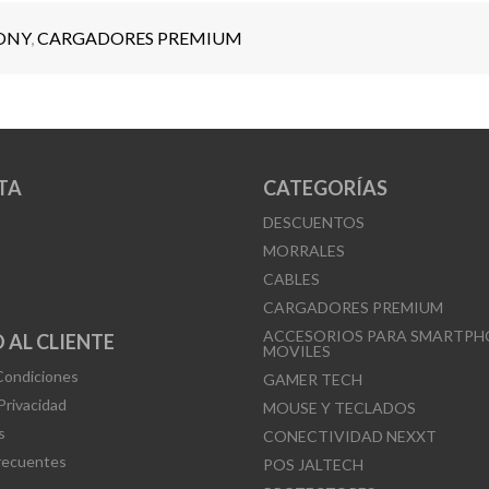
ONY
,
CARGADORES PREMIUM
TA
CATEGORÍAS
DESCUENTOS
MORRALES
CABLES
CARGADORES PREMIUM
ACCESORIOS PARA SMARTPH
 AL CLIENTE
MOVILES
Condiciones
GAMER TECH
 Privacidad
MOUSE Y TECLADOS
s
CONECTIVIDAD NEXXT
recuentes
POS JALTECH