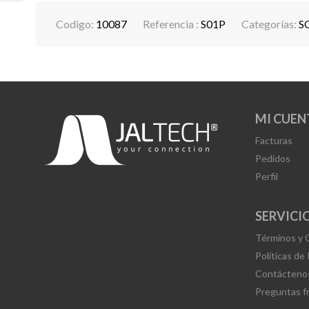
Codigo:
10087
Referencia :
S01P
Categorías:
S
MI CUEN
Facturas
Pedidos
Perfil
SERVICIO
Términos y 
Políticas de
Contácteno
Preguntas f