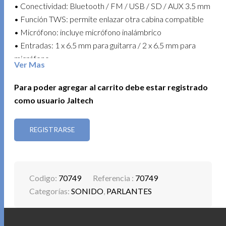
• Conectividad: Bluetooth / FM / USB / SD / AUX 3.5 mm
• Función TWS: permite enlazar otra cabina compatible
• Micrófono: incluye micrófono inalámbrico
• Entradas: 1 x 6.5 mm para guitarra / 2 x 6.5 mm para
micrófono
Ver Mas
• Salida mixta: conexión a otro bafle o mezclador
• Ecualizador integrado
Para poder agregar al carrito debe estar registrado
• Alcance inalámbrico: hasta 10 m
como usuario Jaltech
• Formatos compatibles: MP3 / WMA / WAV
• Batería: 4000 mAh / duración de 5 a 6 h a volumen
REGISTRARSE
moderado / tiempo de carga aprox. 2 h
Ideal para animar cualquier espacio con potencia,
versatilidad y libertad inalámbrica.
Codigo:
70749
Referencia :
70749
Categorías:
SONIDO
,
PARLANTES
PROYECTOR GAMING SET STICK COD. 30698
Convierte cualquier espacio en un centro de