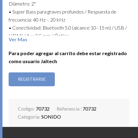
Diámetro: 2"
• Super Bass para graves profundos / Respuesta de
frecuencia: 40 Hz – 20 kHz
• Conectividad: Bluetooth 5.0 (alcance 10–15 m) / USB /
HDMI / Aux 3.5 mm / Óptico
Ver Mas
• Puerto HDMI para sonido digital de alta calidad /
Puerto óptico para audio digital
Para poder agregar al carrito debe estar registrado
• Radio FM integrada
como usuario Jaltech
• Pantalla LCD de visualización
• Incluye control remoto
REGISTRARSE
Perfecta para transformar tu experiencia audiovisual con
graves potentes y conectividad versátil.
Codigo:
70732
Referencia :
70732
ULTRA SPEAKER XGD-65
Categoría:
SONIDO
Lleva tu música a todas partes con un altavoz portátil