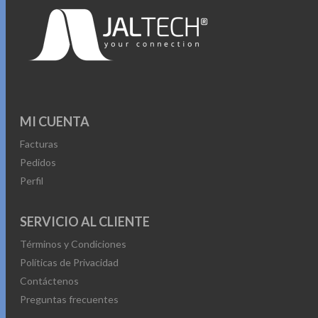
versátil, con conectividad Bluetooth, radio y entrada para
micrófono.
• Conectividad: Bluetooth / Radio FM / USB / Tarjeta TF /
AUX
• Conexión para micrófono
• Batería recargable: 1200 mAh
MI CUENTA
• Altavoz: 6.5" / Potencia: 5 W
Facturas
• Incluye cable de carga y manual
Pedidos
Perfil
Perfecto para disfrutar de tu música favorita en casa o
donde quieras, con sonido claro y portátil.
SERVICIO AL CLIENTE
Términos y Condiciones
Políticas de Privacidad
Contáctenos
Preguntas frecuentes